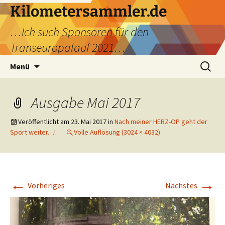
Kilometersammler.de
…Ich such Sponsoren für den
Transeuropalauf 2021…
Zum
Suchen
Menü
Inhalt
nach:
springen
Ausgabe Mai 2017
Veröffentlicht am
23. Mai 2017
in
Nach meiner HERZ-OP geht der
Sport weiter…!
Volle Auflösung (3024 × 4032)
←
→
Vorheriges
Nächstes