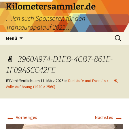
Kilometersammler.de
…Ich such Sponsoren für den
Transeuropalauf 2021…
Zum
Suchen
Menü
Inhalt
nach:
springen
3960A974-D1EB-4CB7-861E-
1F09A6CC42FE
Veröffentlicht am
11. März 2025
in
Die Läufe und Event`s :
Volle Auflösung (1920 × 2560)
←
→
Vorheriges
Nächstes